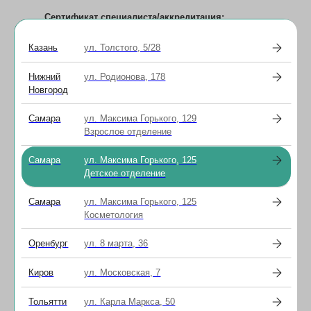
Сертификат специалиста/аккредитация:
номер реестровой записи об аккредитации
1624032234560, срок действия с 02.09.2024 г.
Казань
ул. Толстого, 5/28
по 02.09.2029 г., «Офтальмология».
Нижний
ул. Родионова, 178
Специализация:
Новгород
диагностика и лечение глазных заболеваний
у детей с 0 лет;
лечение пациентов с аметропией
Самара
ул. Максима Горького, 129
⁠лечение пациентов с амблиопией
Взрослое отделение
лечение пациентов с воспалительными
заболеваниями глаз
Самара
ул. Максима Горького, 125
подбор очковой коррекции детям
Детское отделение
Прием ведется по предварительной записи по
Самара
ул. Максима Горького, 125
телефону: +7 (843) 226-02-12
Косметология
Оренбург
ул. 8 марта, 36
2025-10-29 13:28
ВРАЧИ
ДЕТСКАЯ ОФТАЛЬМОЛОГИЯ
Киров
ул. Московская, 7
АППАРАТНОЕ ЛЕЧЕНИЕ
ПОДБОР ОЧКОВ
Тольятти
ул. Карла Маркса, 50