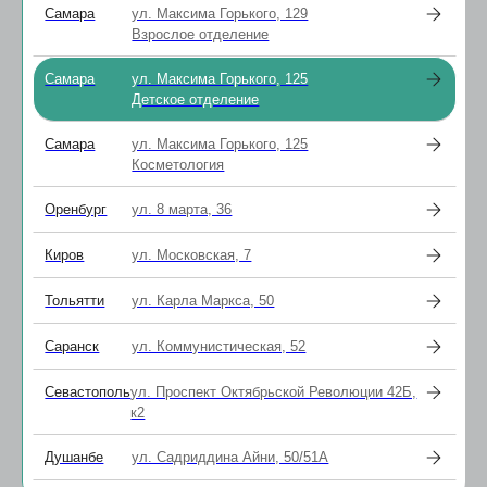
+7 (843) 226-02-12
Самара
ул. Максима Горького, 129
Позвоните мне
Взрослое отделение
info@smotriclinic.ru
420 012, РТ, г. Казань, ул. Щапова, зд. 26, корп.2,
Самара
ул. Максима Горького, 125
пом.1113 (помещ. 5 этажа, совокупность позиций
Детское отделение
1−26)
Пн - Пт 9:00 - 18:00
Сб - Вс 9:00 - 16:00
Самара
ул. Максима Горького, 125
Услуги
Прайс
Косметология
О клинике
Акции
Пациентам
Контакты
Оренбург
ул. 8 марта, 36
Киров
ул. Московская, 7
© Смотри клиника
ООО «Смотри Клиника»
Тольятти
ул. Карла Маркса, 50
ОГРН 1181690049518
ИНН 1655403605
Саранск
ул. Коммунистическая, 52
Лицензия № Л041-01181-16/00337749
Севастополь
ул. Проспект Октябрьской Революции 42Б,
выдана Министерством здравоохранения
к2
Республики Татарстан 24 декабря 2019 года
Душанбе
ул. Садриддина Айни, 50/51А
Мы используем файлы «куки (cookies)»,
сервисы веб-