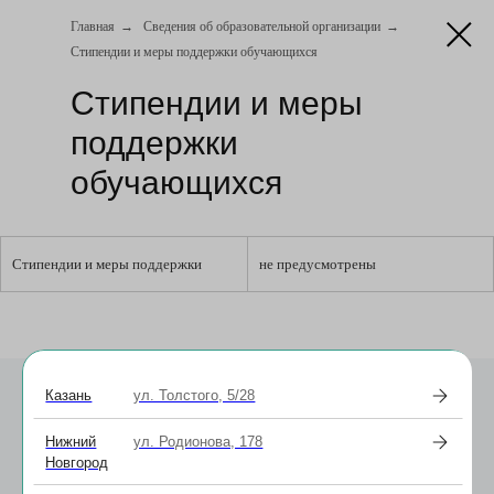
Главная
→
Сведения об образовательной организации
→
Стипендии и меры поддержки обучающихся
Стипендии и меры
поддержки
обучающихся
Стипендии и меры поддержки
не предусмотрены
Казань
ул. Толстого, 5/28
Нижний
ул. Родионова, 178
Онлайн
Новгород
Задать вопрос
запись