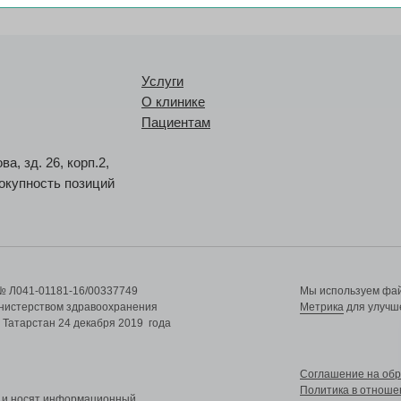
Услуги
О клинике
Пациентам
ва, зд. 26, корп.2,
вокупность позиций
№ Л041-01181-16/00337749
Мы используем файл
нистерством здравоохранения
Метрика
для улучше
 Татарстан 24 декабря 2019 года
Cоглашение на обр
Политика в отноше
й и носят информационный