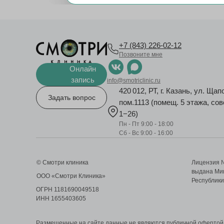
+7 (843) 226-02-12
Позвоните мне
Онлайн
запись
info@smotriclinic.ru
420 012, РТ, г. Казань, ул. Щапо
Задать вопрос
пом.1113 (помещ. 5 этажа, со
1−26)
Пн - Пт 9:00 - 18:00
Сб - Вс 9:00 - 16:00
© Смотри клиника
Лицензия 
выдана Ми
ООО «Смотри Клиника»
Республики
ОГРН 1181690049518
ИНН 1655403605
Размещенные на сайте данные не являются публичной оферто